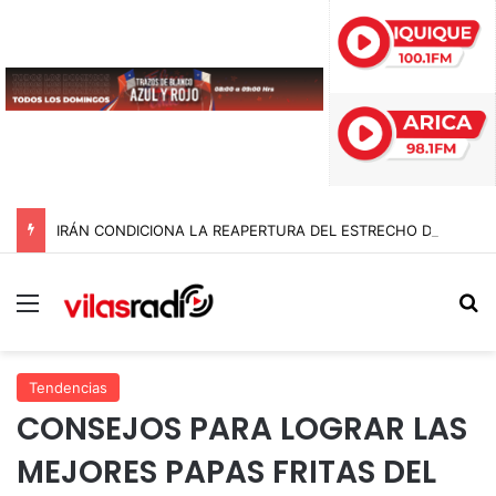
IRÁN CONDICIONA LA REAPERTURA DEL ESTRECHO DE ORMUZ Y EXIGE A ESTADOS UNIDOS EL FIN DEL BLOQUEO Y REPARACIONES DE GUERRA
Menú
B
Tendencias
CONSEJOS PARA LOGRAR LAS
MEJORES PAPAS FRITAS DEL