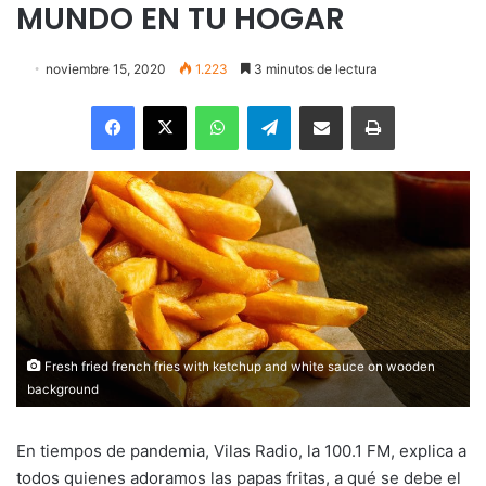
MUNDO EN TU HOGAR
noviembre 15, 2020
1.223
3 minutos de lectura
Facebook
X
WhatsApp
Telegram
Enviar vía email
Imprimir
Fresh fried french fries with ketchup and white sauce on wooden
background
En tiempos de pandemia, Vilas Radio, la 100.1 FM, explica a
todos quienes adoramos las papas fritas, a qué se debe el