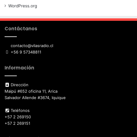
WordPress.org
Contáctanos
contacto@vilasradio.cl
+56 9 57348811
Información
Dirección
Maipú #652 oficina 11, Arica
Salvador Allende #3674, Iquique
Teléfonos
+57 2 269150
+57 2 269151