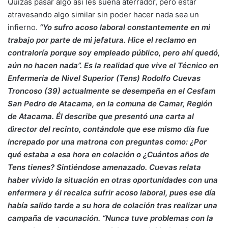
Quizás pasar algo así les suena aterrador, pero estar
atravesando algo similar sin poder hacer nada sea un
infierno.
“Yo sufro acoso laboral constantemente en mi
trabajo por parte de mi jefatura. Hice el reclamo en
contraloría porque soy empleado público, pero ahí quedó,
aún no hacen nada”. Es la realidad que vive el Técnico en
Enfermería de Nivel Superior (Tens) Rodolfo Cuevas
Troncoso (39) actualmente se desempeña en el Cesfam
San Pedro de Atacama, en la comuna de Camar, Región
de Atacama. Él describe que presentó una carta al
director del recinto, contándole que ese mismo día fue
increpado por una matrona con preguntas como: ¿Por
qué estaba a esa hora en colación o ¿Cuántos años de
Tens tienes? Sintiéndose amenazado. Cuevas relata
haber vívido la situación en otras oportunidades con una
enfermera y él recalca sufrir acoso laboral, pues ese día
había salido tarde a su hora de colación tras realizar una
campaña de vacunación. “Nunca tuve problemas con la